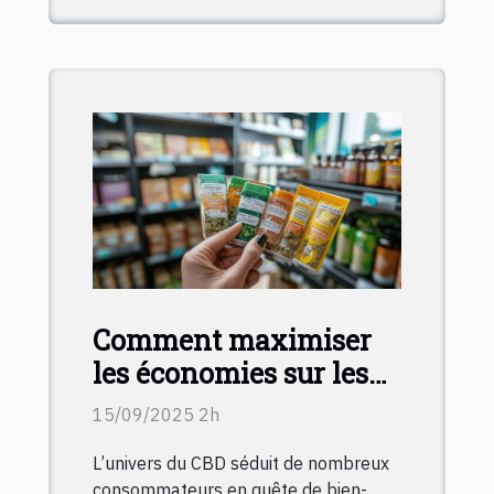
Comment maximiser
les économies sur les
achats de produits à
15/09/2025 2h
base de CBD ?
L’univers du CBD séduit de nombreux
consommateurs en quête de bien-