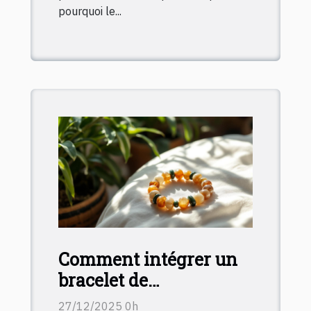
pourquoi le...
Comment intégrer un
bracelet de
lithothérapie dans
27/12/2025 0h