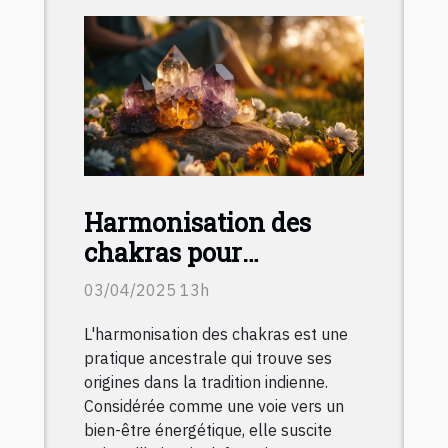
Harmonisation des
chakras pour
débutants augmentez
03/04/2025 13h
votre bien-être
L'harmonisation des chakras est une
énergétique
pratique ancestrale qui trouve ses
origines dans la tradition indienne.
Considérée comme une voie vers un
bien-être énergétique, elle suscite