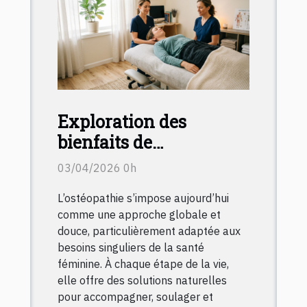
Exploration des
bienfaits de
l'ostéopathie sur la
03/04/2026 0h
santé féminine à
L’ostéopathie s’impose aujourd’hui
chaque étape de vie
comme une approche globale et
douce, particulièrement adaptée aux
besoins singuliers de la santé
féminine. À chaque étape de la vie,
elle offre des solutions naturelles
pour accompagner, soulager et