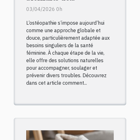
l'ostéopathie sur la
03/04/2026 0h
santé féminine à
L’ostéopathie s’impose aujourd’hui
chaque étape de vie
comme une approche globale et
douce, particulièrement adaptée aux
besoins singuliers de la santé
féminine. À chaque étape de la vie,
elle offre des solutions naturelles
pour accompagner, soulager et
prévenir divers troubles. Découvrez
dans cet article comment...