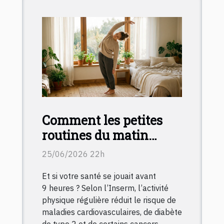
Comment les petites
routines du matin
transforment le
25/06/2026 22h
capital-santé au
Et si votre santé se jouait avant
quotidien
9 heures ? Selon l’Inserm, l’activité
physique régulière réduit le risque de
maladies cardiovasculaires, de diabète
de type 2 et de certains cancers,