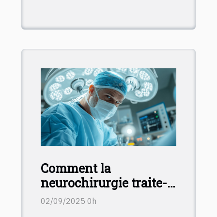
Comment la
neurochirurgie traite-t-
elle les pathologies
02/09/2025 0h
vertébrales et