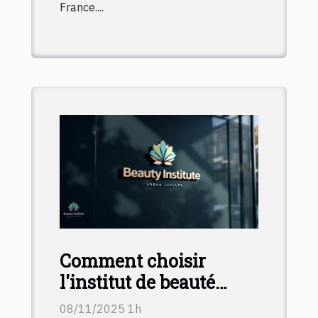
France....
Comment choisir
l'institut de beauté
idéal pour vos soins ?
08/11/2025 1h