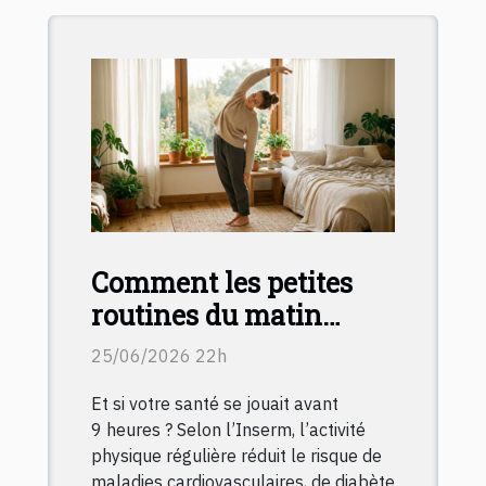
Comment les petites
routines du matin
transforment le
25/06/2026 22h
capital-santé au
Et si votre santé se jouait avant
quotidien
9 heures ? Selon l’Inserm, l’activité
physique régulière réduit le risque de
maladies cardiovasculaires, de diabète