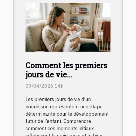
Comment les premiers
jours de vie
influencent-ils le
09/04/2026 14h
développement
Les premiers jours de vie d’un
infantile ?
nourrisson représentent une étape
déterminante pour le développement
futur de l’enfant. Comprendre
comment ces moments initiaux
influencent la croissance et le bien-