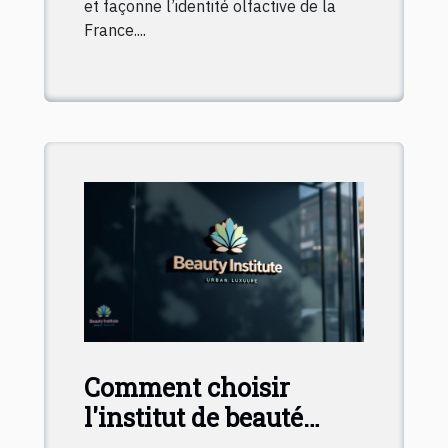
et façonne l’identité olfactive de la
France....
Comment choisir
l'institut de beauté
idéal pour vos soins ?