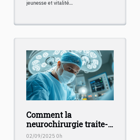
jeunesse et vitalité....
Comment la
neurochirurgie traite-t-
elle les pathologies
02/09/2025 0h