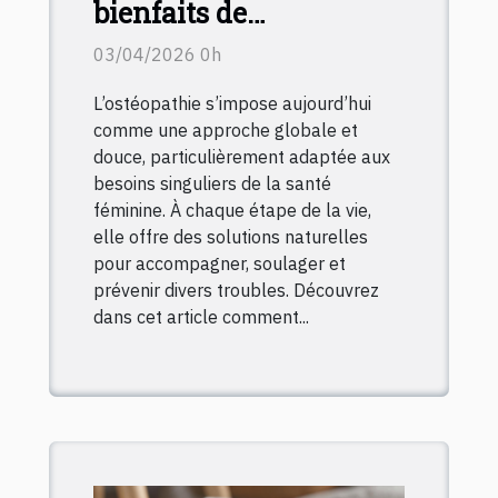
bienfaits de
l'ostéopathie sur la
03/04/2026 0h
santé féminine à
L’ostéopathie s’impose aujourd’hui
chaque étape de vie
comme une approche globale et
douce, particulièrement adaptée aux
besoins singuliers de la santé
féminine. À chaque étape de la vie,
elle offre des solutions naturelles
pour accompagner, soulager et
prévenir divers troubles. Découvrez
dans cet article comment...