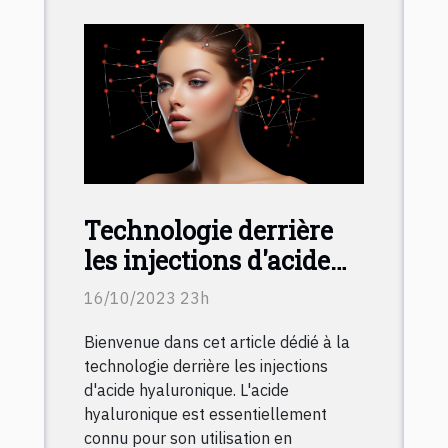
Technologie derrière
les injections d'acide
hyaluronique :
16/10/2023 23h
Comment ça marche?
Bienvenue dans cet article dédié à la
technologie derrière les injections
d'acide hyaluronique. L'acide
hyaluronique est essentiellement
connu pour son utilisation en