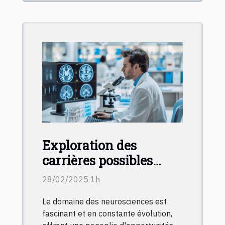
Exploration des
carrières possibles
après une formation en
28/02/2025 1h
neurosciences à
Le domaine des neurosciences est
distance
fascinant et en constante évolution,