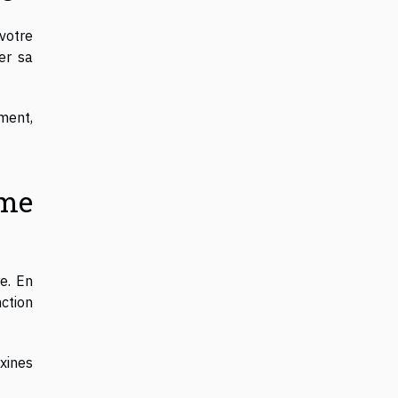
votre
er sa
ment,
me
e. En
ction
oxines