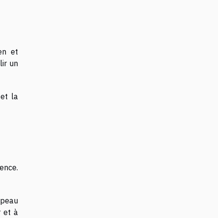
en et
ir un
et la
ence.
a peau
 et à