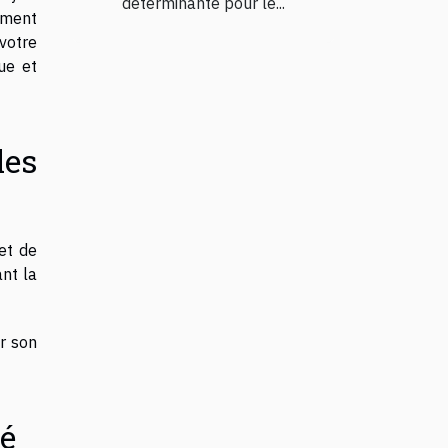
déterminante pour le...
ement
 votre
ue et
les
et de
nt la
r son
té