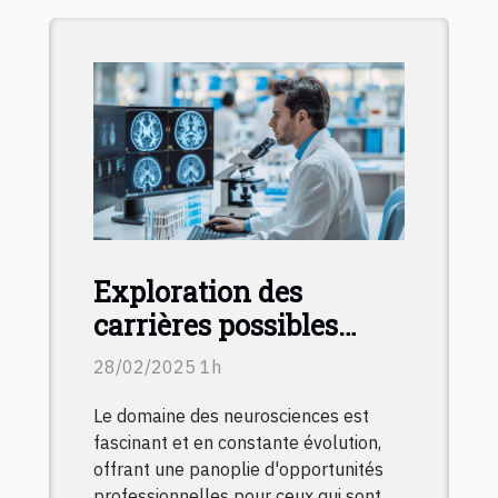
Exploration des
carrières possibles
après une formation en
28/02/2025 1h
neurosciences à
Le domaine des neurosciences est
distance
fascinant et en constante évolution,
offrant une panoplie d'opportunités
professionnelles pour ceux qui sont