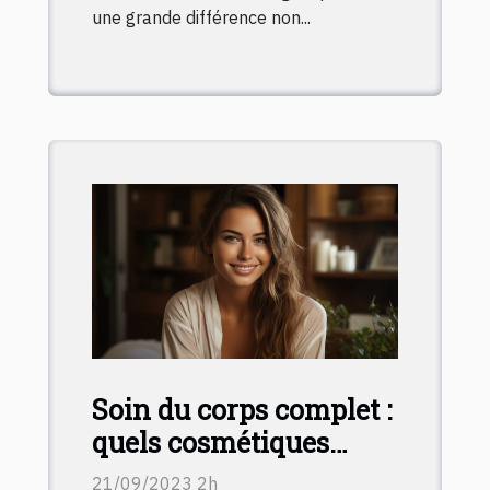
une grande différence non...
Soin du corps complet :
quels cosmétiques
choisir ?
21/09/2023 2h