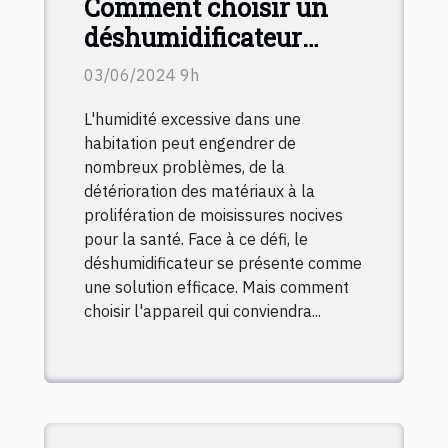
Comment choisir un
déshumidificateur
adapté à chaque pièce
03/06/2024 9h
de votre maison en
L'humidité excessive dans une
2024 : conseils
habitation peut engendrer de
pratiques et critères
nombreux problèmes, de la
essentiels
détérioration des matériaux à la
prolifération de moisissures nocives
pour la santé. Face à ce défi, le
déshumidificateur se présente comme
une solution efficace. Mais comment
choisir l'appareil qui conviendra...