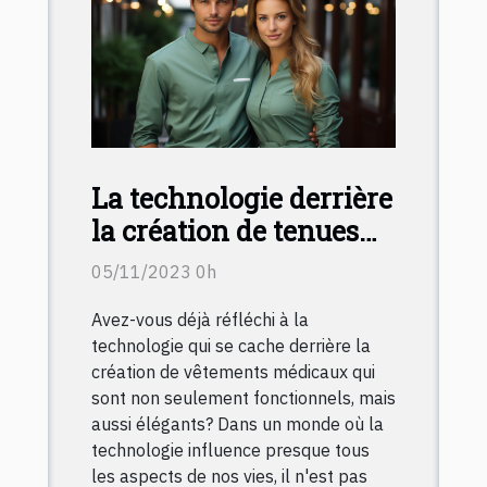
La technologie derrière
la création de tenues
médicales élégantes et
05/11/2023 0h
fonctionnelles
Avez-vous déjà réfléchi à la
technologie qui se cache derrière la
création de vêtements médicaux qui
sont non seulement fonctionnels, mais
aussi élégants? Dans un monde où la
technologie influence presque tous
les aspects de nos vies, il n'est pas