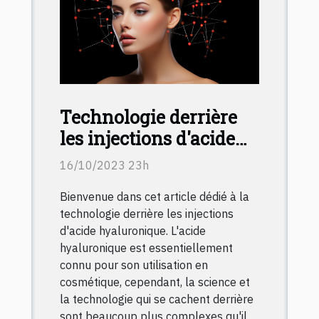
Technologie derrière
les injections d'acide
hyaluronique :
16/10/2023 23h
Comment ça marche?
Bienvenue dans cet article dédié à la
technologie derrière les injections
d'acide hyaluronique. L'acide
hyaluronique est essentiellement
connu pour son utilisation en
cosmétique, cependant, la science et
la technologie qui se cachent derrière
sont beaucoup plus complexes qu'il