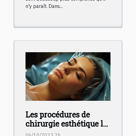
n'y paraît. Dans...
Les procédures de
chirurgie esthétique les
plus populaires en
06/10/2023 2h