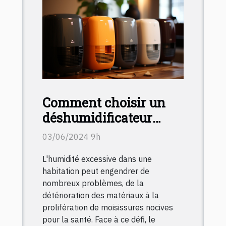
Comment choisir un
déshumidificateur
adapté à chaque pièce
03/06/2024 9h
de votre maison en
L'humidité excessive dans une
2024 : conseils
habitation peut engendrer de
pratiques et critères
nombreux problèmes, de la
essentiels
détérioration des matériaux à la
prolifération de moisissures nocives
pour la santé. Face à ce défi, le