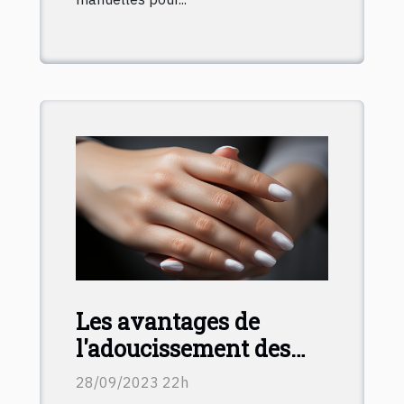
Les avantages de
l'adoucissement des
ongles pour une
28/09/2023 22h
meilleure santé des