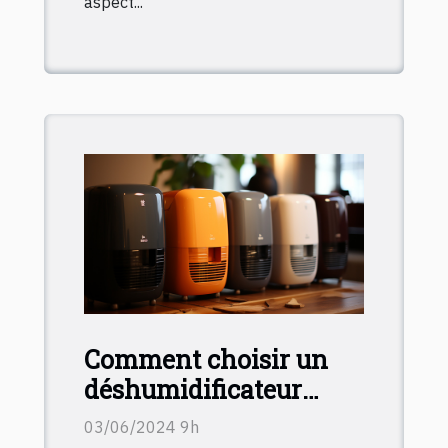
aspect...
Comment choisir un
déshumidificateur
adapté à chaque pièce
03/06/2024 9h