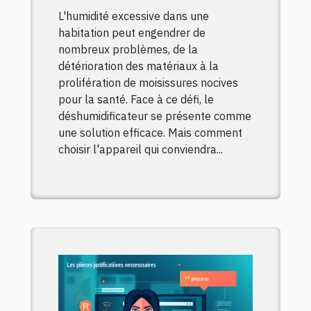
de votre maison en
L'humidité excessive dans une
2024 : conseils
habitation peut engendrer de
pratiques et critères
nombreux problèmes, de la
essentiels
détérioration des matériaux à la
prolifération de moisissures nocives
pour la santé. Face à ce défi, le
déshumidificateur se présente comme
une solution efficace. Mais comment
choisir l'appareil qui conviendra...