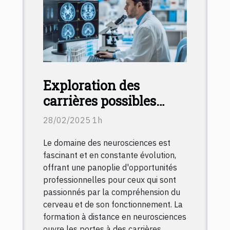
Exploration des
carrières possibles
après une formation en
28/02/2025 1h
neurosciences à
Le domaine des neurosciences est
distance
fascinant et en constante évolution,
offrant une panoplie d'opportunités
professionnelles pour ceux qui sont
passionnés par la compréhension du
cerveau et de son fonctionnement. La
formation à distance en neurosciences
ouvre les portes à des carrières