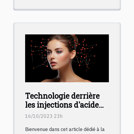
Technologie derrière
les injections d'acide
hyaluronique :
16/10/2023 23h
Comment ça marche?
Bienvenue dans cet article dédié à la